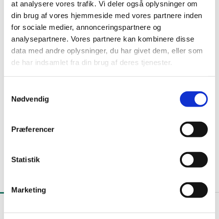
at analysere vores trafik. Vi deler også oplysninger om
din brug af vores hjemmeside med vores partnere inden
for sociale medier, annonceringspartnere og
analysepartnere. Vores partnere kan kombinere disse
data med andre oplysninger, du har givet dem, eller som
de har indsamlet fra din brug af deres tjenester.
S
Nødvendig
a
m
t
Præferencer
y
k
k
Statistik
e
Billeder fra en fredslysandagt.
v
Marketing
a
l
Næste
g