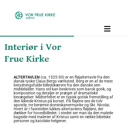
Interiør i Vor
Frue Kirke
ALTERTAVLEN
(ca. 1525-30) er en fløjaltertavle fra den
dansk-tyske Claus Bergs værk­sted. Berg er en af de mest
betydnings­fulde billedskærere fra den danske sen­
middelalder. Hans stil kan beskrives som barok gotik, og
komposition og detaljer er præget af dramatiske
bevægelser. Midter­feltet er en typisk gotisk fremstilling af
den lidende Kristus på korset. På fløjene ses de tolv
apostle, tre berømte dominikaner­munke og Skt. Nicolai.
Hvert år I fastetiden lukkes altertavlens fløjdøre, der
dækker for hoved­billedet. I stedet ser man da den malede
bagside med malerier af Kristus samt en række bibelske
personer og katolske helgener.