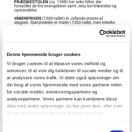
PRÆDIKESTOLEN
(ca. 1598) har seks felter, der
forestiller de fire evangelister samt Jesu korsfæs­telse og
opstandelse.
VÅBENFRISEN
(1300-tallet) er Jyllands eneste af
slagsen. Størstedelen er malet i 1300-tallet, men enkelte
skjolde er fra begyndelsen af 1500. Skjoldene udgør et
register over de personer, der har ydet økonomisk støtte
til dominikanernes kloster. Skjoldet bag altertavlen med
de tre løver og hjerter er blevet identificeret som
Valdemar Atterdags våbenskjold fra begyndelsen af
1300. Motivet blev senere Danmarks rigsvåben og
bruges i dag på de danske 10- og 20-kroner og på
Denne hjemmeside bruger cookies
dronningens flag
Vi bruger cookies til at tilpasse vores indhold og
DØBEFONTEN
er et smedejernsarbejde fra begyndelsen
af 1500-tallet, og fadet er fremstillet af malm.
annoncer, til at vise dig funktioner til sociale medier og til
EPITAFIERNE
er gravminder fra 1600-tallet og første
at analysere vores trafik. Vi deler også oplysninger om
halvdel af 1700-tallet over folk, der er ble­vet begravet i
kirken. De fremstiller eller beskriver borgmestre,
din brug af vores hjemmeside med vores partnere inden
handelsmænd og andre betydnings­fulde Aarhusborgere
for sociale medier, annonceringspartnere og
med deres familier. Mange blev begravet under
kirkegulvet, og da man ud­gravede Kryptkirken i 1956,
analysepartnere. Vores partnere kan kombinere disse
fandt man spor efter en begravelsesplads fra 1600-
1700-tallet.
data med andre oplysninger, du har givet dem, eller som
de har indsamlet fra din brug af deres tjenester.
ORGLET
(år 1962) blev bygget med 36 stemmer af
orgelbygmester Troels Krohn, Frederiksborg Orgelbyg­
geri. Det blev restaureret i 1978 og igen i 1991 af Mar­
cussen & Søn, hvor det blev udvidet til 50 stemmer.
S